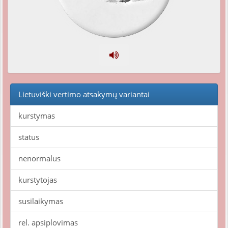
Lietuviški vertimo atsakymų variantai
kurstymas
status
nenormalus
kurstytojas
susilaikymas
rel. apsiplovimas