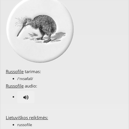
Russofile
tarimas:
/'rʌsəfail/
Russofile
audio:
Lietuviškos reikšmės:
russofile