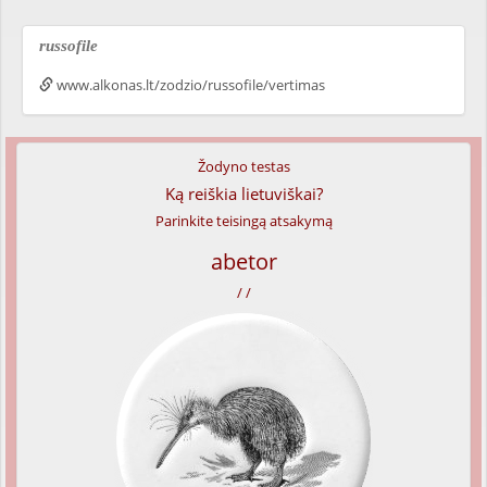
russofile
www.alkonas.lt/zodzio/russofile/vertimas
Žodyno testas
Ką reiškia lietuviškai?
Parinkite teisingą atsakymą
abetor
/ /