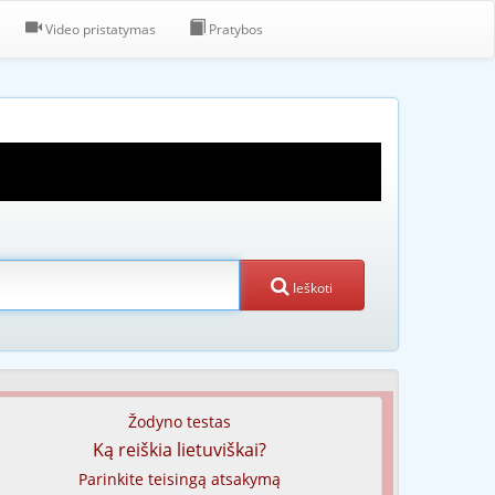
Video pristatymas
Pratybos
Ieškoti
Žodyno testas
Ką reiškia lietuviškai?
Parinkite teisingą atsakymą