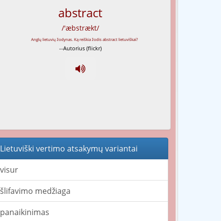
abstract
/'æbstrækt/
--Autorius (flickr)
Lietuviški vertimo atsakymų variantai
visur
šlifavimo medžiaga
panaikinimas