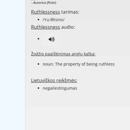
--Autorius (flickr)
Ruthlessness
tarimas:
/'ru:θlisnis/
Ruthlessness
audio:
Žodžio paaiškinimas anglų kalba:
noun: The property of being
ruthless
Lietuviškos reikšmės:
negailestingumas