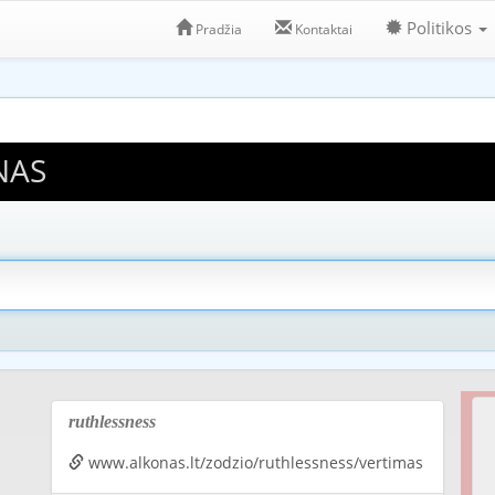
Politikos
Pradžia
Kontaktai
NAS
ruthlessness
www.alkonas.lt/zodzio/ruthlessness/vertimas