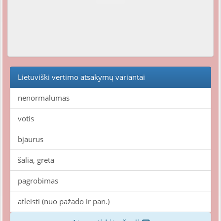
Lietuviški vertimo atsakymų variantai
nenormalumas
votis
bjaurus
šalia, greta
pagrobimas
atleisti (nuo pažado ir pan.)