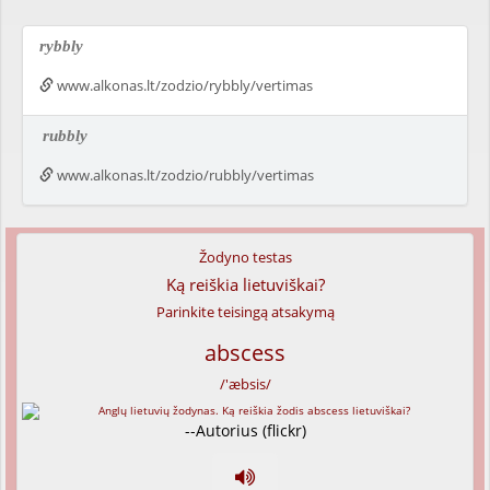
rybbly
www.alkonas.lt/zodzio/rybbly/vertimas
rubbly
www.alkonas.lt/zodzio/rubbly/vertimas
Žodyno testas
Ką reiškia lietuviškai?
Parinkite teisingą atsakymą
abscess
/'æbsis/
--Autorius (flickr)