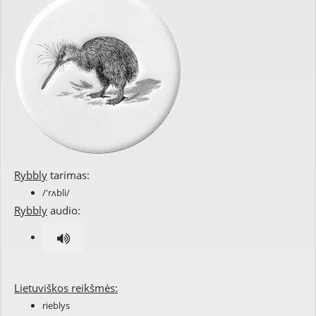
Rybbly
tarimas:
/'rʌbli/
Rybbly
audio:
Lietuviškos reikšmės:
rieblys