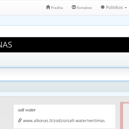
Politikos
Pradžia
Kontaktai
NAS
salt water
www.alkonas.lt/zodzio/salt-water/vertimas