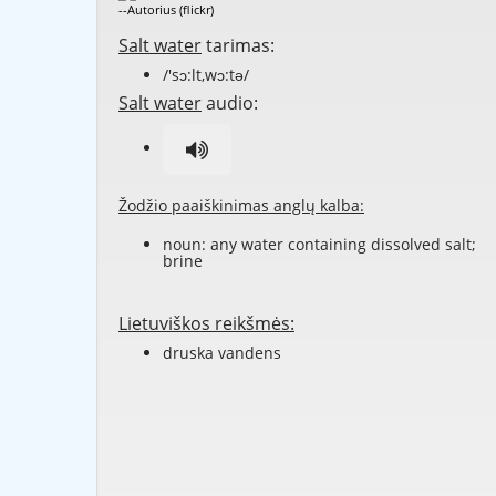
--Autorius (flickr)
Salt water
tarimas:
/'sɔ:lt,wɔ:tə/
Salt water
audio:
Žodžio paaiškinimas anglų kalba:
noun: any water containing
dissolved
salt;
brine
Lietuviškos reikšmės:
druska vandens