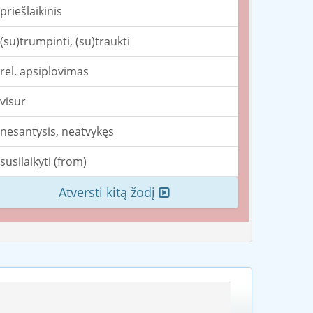
priešlaikinis
(su)trumpinti, (su)traukti
rel. apsiplovimas
visur
nesantysis, neatvykęs
susilaikyti (from)
Atversti kitą žodį