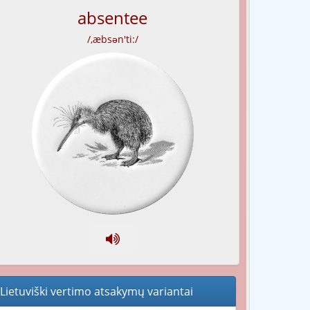
absentee
/,æbsən'ti:/
Lietuviški vertimo atsakymų variantai