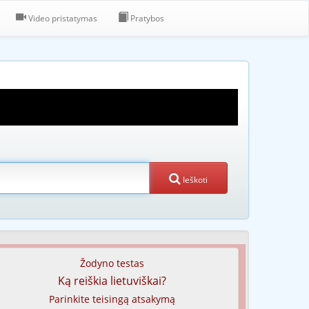
Video pristatymas
Pratybos
Ieškoti
Žodyno testas
Ką reiškia lietuviškai?
Parinkite teisingą atsakymą