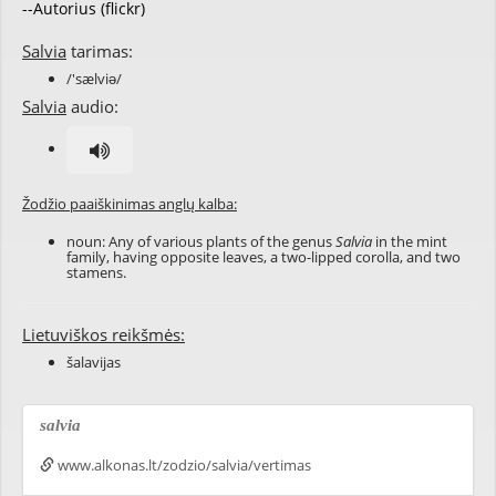
--Autorius (flickr)
Salvia
tarimas:
/'sælviə/
Salvia
audio:
Žodžio paaiškinimas anglų kalba:
noun: Any of various plants of the genus
Salvia
in the mint
family, having opposite leaves, a two-lipped corolla, and two
stamens.
Lietuviškos reikšmės:
šalavijas
salvia
www.alkonas.lt/zodzio/salvia/vertimas