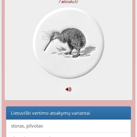
/'æbsəlu:t/
Lietuviški vertimo atsakymų variantai
storas, pilvotas