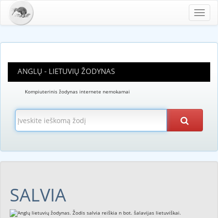
Toggl
navig
ANGLŲ - LIETUVIŲ ŽODYNAS
Kompiuterinis žodynas internete nemokamai
SALVIA