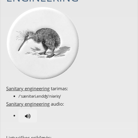
Sanitary engineering
tarimas:
/'sænitəri,endʤi'niəriɳ/
Sanitary engineering
audio:
Lietuviškos reikšmės: