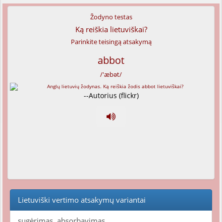
Žodyno testas
Ką reiškia lietuviškai?
Parinkite teisingą atsakymą
abbot
/'æbət/
--Autorius (flickr)
Lietuviški vertimo atsakymų variantai
sugėrimas, absorbavimas