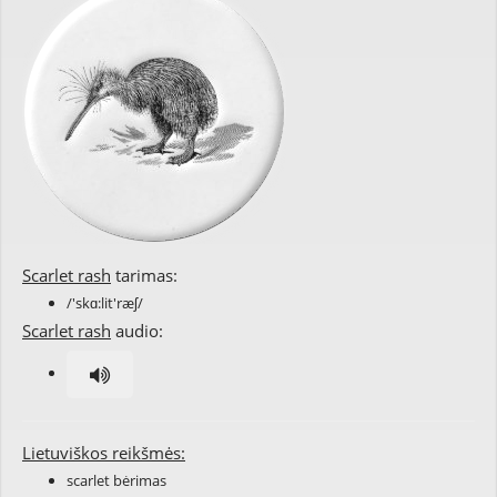
Scarlet rash
tarimas:
/'skɑ:lit'ræʃ/
Scarlet rash
audio:
Lietuviškos reikšmės:
scarlet bėrimas