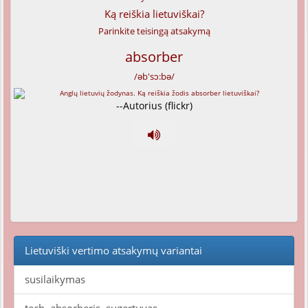
Ką reiškia lietuviškai?
Parinkite teisingą atsakymą
absorber
/əb'sɔ:bə/
--Autorius (flickr)
Lietuviški vertimo atsakymų variantai
susilaikymas