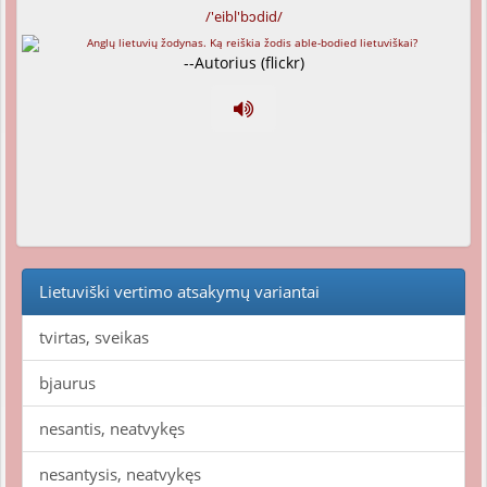
/'eibl'bɔdid/
--Autorius (flickr)
Lietuviški vertimo atsakymų variantai
tvirtas, sveikas
bjaurus
nesantis, neatvykęs
nesantysis, neatvykęs