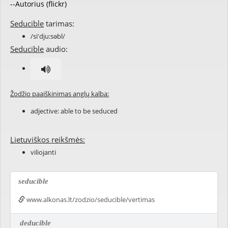
--Autorius (flickr)
Seducible
tarimas:
/si'dju:səbl/
Seducible
audio:
Žodžio paaiškinimas anglų kalba:
adjective: able to be
seduced
Lietuviškos reikšmės:
viliojanti
seducible
www.alkonas.lt/zodzio/seducible/vertimas
deducible