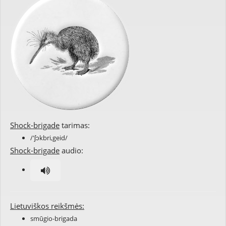
Shock-brigade
tarimas:
/'ʃɔkbri,geid/
Shock-brigade
audio:
Lietuviškos reikšmės:
smūgio-brigada