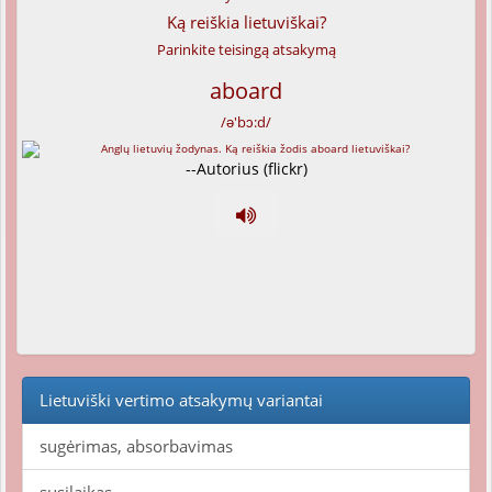
Ką reiškia lietuviškai?
Parinkite teisingą atsakymą
aboard
/ə'bɔ:d/
--Autorius (flickr)
Lietuviški vertimo atsakymų variantai
sugėrimas, absorbavimas