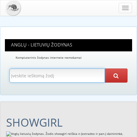
Toggl
navig
ANGLŲ - LIETUVIŲ ŽODYNAS
Kompiuterinis žodynas internete nemokamai
SHOWGIRL