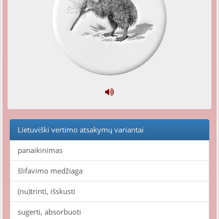
Lietuviški vertimo atsakymų variantai
panaikinimas
šlifavimo medžiaga
(nu)trinti, išskusti
sugerti, absorbuoti