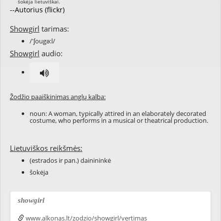
--Autorius (flickr)
Showgirl
tarimas:
/'ʃougə:l/
Showgirl
audio:
Žodžio paaiškinimas anglų kalba:
noun: A woman, typically attired in an elaborately decorated
costume, who performs in a musical or theatrical production.
Lietuviškos reikšmės:
(estrados ir pan.) dainininkė
šokėja
showgirl
www.alkonas.lt/zodzio/showgirl/vertimas