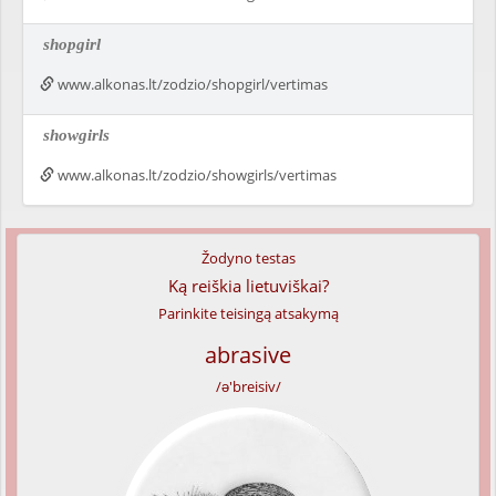
shopgirl
www.alkonas.lt/zodzio/shopgirl/vertimas
showgirls
www.alkonas.lt/zodzio/showgirls/vertimas
Žodyno testas
Ką reiškia lietuviškai?
Parinkite teisingą atsakymą
abrasive
/ə'breisiv/