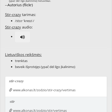
--Autorius (flickr)
Stir-crazy
tarimas:
/stɜ:r 'kreɪzi /
Stir-crazy
audio:
Lietuviškos reikšmės:
trenktas
beveik išprotėjęs (ypač dėl ilgo įkalinimo)
stir-crazy
www.alkonas.lt/zodzio/stir-crazy/vertimas
stir
www.alkonas.lt/zodzio/stir/vertimas