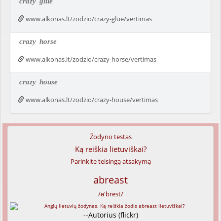
crazy
glue
www.alkonas.lt/zodzio/crazy-glue/vertimas
crazy
horse
www.alkonas.lt/zodzio/crazy-horse/vertimas
crazy
house
www.alkonas.lt/zodzio/crazy-house/vertimas
Žodyno testas
Ką reiškia lietuviškai?
Parinkite teisingą atsakymą
abreast
/ə'brest/
--Autorius (flickr)