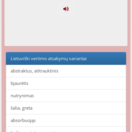
Lietuviški vertimo atsakymų variantai
abstraktus, atitrauktinis
bjaurėtis
nutrynimas
šalia, greta
absorbuojąs