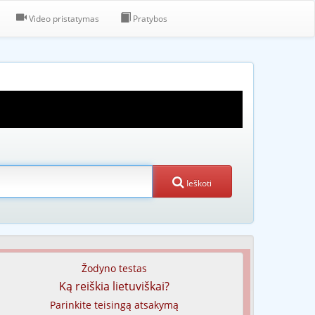
Video pristatymas
Pratybos
Ieškoti
Žodyno testas
Ką reiškia lietuviškai?
Parinkite teisingą atsakymą