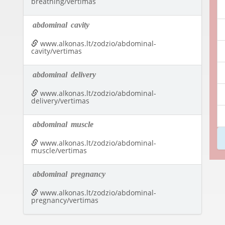
breathing/vertimas
abdominal
cavity
www.alkonas.lt/zodzio/abdominal-
cavity/vertimas
abdominal
delivery
www.alkonas.lt/zodzio/abdominal-
delivery/vertimas
abdominal
muscle
www.alkonas.lt/zodzio/abdominal-
muscle/vertimas
abdominal
pregnancy
www.alkonas.lt/zodzio/abdominal-
pregnancy/vertimas