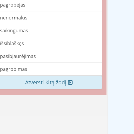
pagrobėjas
nenormalus
saikingumas
išsiblaškęs
pasibjaurėjimas
pagrobimas
Atversti kitą žodį