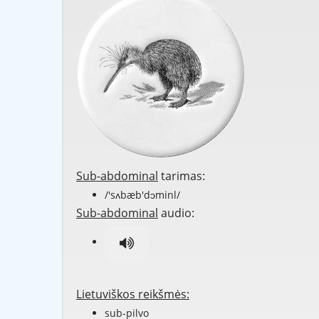
Sub-abdominal
tarimas:
/'sʌbæb'dɔminl/
Sub-abdominal
audio:
Lietuviškos reikšmės:
sub-pilvo