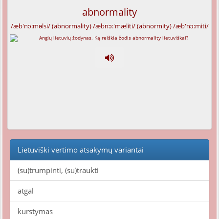
abnormality
/æb'nɔ:məlsi/ (abnormality) /æbnɔ:'mæliti/ (abnormity) /æb'nɔ:miti/
Lietuviški vertimo atsakymų variantai
(su)trumpinti, (su)traukti
atgal
kurstymas