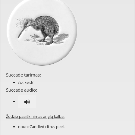
Succade
tarimas:
/sʌ'keid/
Succade
audio:
Žodžio paaiškinimas anglų kalba:
noun:
Candied
citrus
peel
.