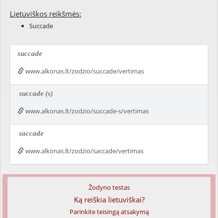
Lietuviškos reikšmės:
Succade
succade
www.alkonas.lt/zodzio/succade/vertimas
succade
(s)
www.alkonas.lt/zodzio/succade-s/vertimas
saccade
www.alkonas.lt/zodzio/saccade/vertimas
Žodyno testas
Ką reiškia lietuviškai?
Parinkite teisingą atsakymą