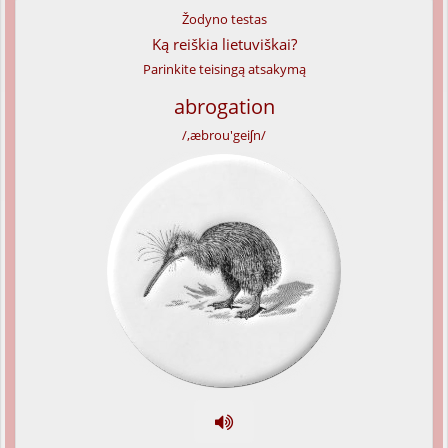
Žodyno testas
Ką reiškia lietuviškai?
Parinkite teisingą atsakymą
abrogation
/,æbrou'geiʃn/