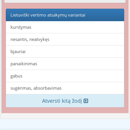
Lietuviški vertimo atsakymų variantai
kurstymas
nesantis, neatvykęs
bjauriai
panaikinimas
gabus
sugėrimas, absorbavimas
Atversti kitą žodį