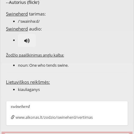
--Autorius (flickr)
Swineherd
tarimas:
/'swainhə:d/
Swineherd
audio:
Žodžio paaiškinimas anglų kalba:
noun: One who tends swine.
Lietuviškos reikšmės:
kiauliaganys
swineherd
www.alkonas.lt/zodzio/swineherd/vertimas