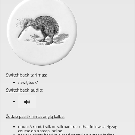
Switchback
tarimas:
/'switʃbæk/
Switchback
audio:
Žodžio paaiškinimas anglų kalba:
noun: A road, trail, or railroad track that follows a zigzag
course on a steep incline.