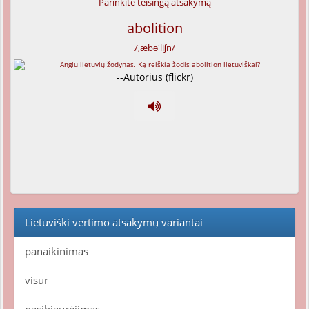
Parinkite teisingą atsakymą
abolition
/,æbə'liʃn/
--Autorius (flickr)
Lietuviški vertimo atsakymų variantai
panaikinimas
visur