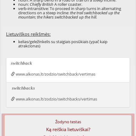
noun: A sharp bend in a road or trail on a steep incline.
noun:
Chiefly British
A roller coaster.
verb-intransitive: To proceed in sharp turns in alternating
directions on a steep incline:
the trail switchbacked up the
mountain; the hikers switchbacked up the hill.
Lietuviškos reikšmės:
kelias/geležinkelis su staigiais posūkiais (ypač kaip
atrakcionas)
switchback
www.alkonas.lt/zodzio/switchback/vertimas
switchbacks
www.alkonas.lt/zodzio/switchbacks/vertimas
Žodyno testas
Ką reiškia lietuviškai?