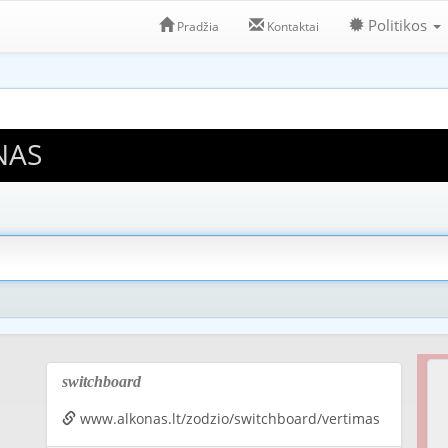
Politikos
Pradžia
Kontaktai
NAS
switchboard
www.alkonas.lt/zodzio/switchboard/vertimas