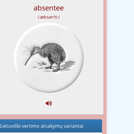
absentee
/,æbsən'ti:/
Lietuviški vertimo atsakymų variantai