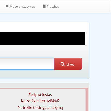
Video pristatymas
Pratybos
Ieškoti
Žodyno testas
Ką reiškia lietuviškai?
Parinkite teisingą atsakymą