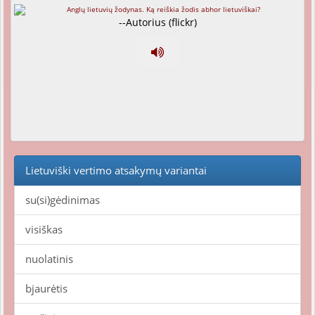
--Autorius (flickr)
Lietuviški vertimo atsakymų variantai
su(si)gėdinimas
visiškas
nuolatinis
bjaurėtis