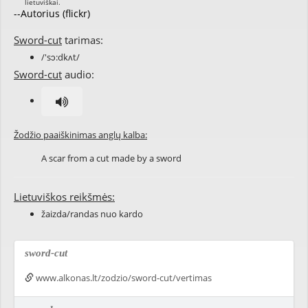
--Autorius (flickr)
Sword-cut
tarimas:
/'sɔ:dkʌt/
Sword-cut
audio:
Žodžio paaiškinimas anglų kalba:
A scar from a cut made by a sword
Lietuviškos reikšmės:
žaizda/randas nuo kardo
sword-cut
www.alkonas.lt/zodzio/sword-cut/vertimas