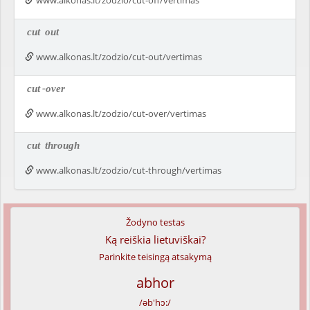
www.alkonas.lt/zodzio/cut-off/vertimas
cut
out
www.alkonas.lt/zodzio/cut-out/vertimas
cut
-over
www.alkonas.lt/zodzio/cut-over/vertimas
cut
through
www.alkonas.lt/zodzio/cut-through/vertimas
Žodyno testas
Ką reiškia lietuviškai?
Parinkite teisingą atsakymą
abhor
/əb'hɔ:/