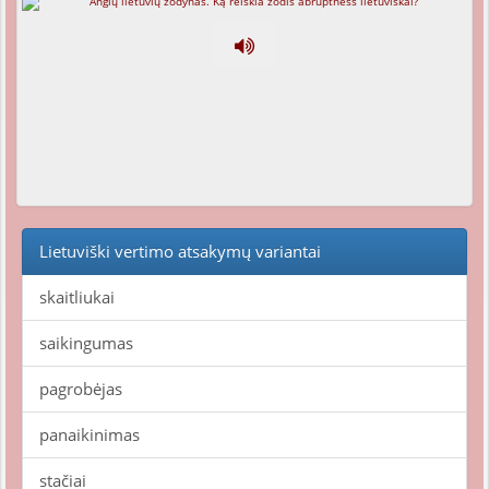
Lietuviški vertimo atsakymų variantai
skaitliukai
saikingumas
pagrobėjas
panaikinimas
stačiai