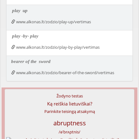
play
up
www.alkonas.lt/zodzio/play-up/vertimas
play
-by-
play
www.alkonas.lt/zodzio/play-by-play/vertimas
bearer of the
sword
www.alkonas.lt/zodzio/bearer-of-the-sword/vertimas
Žodyno testas
Ką reiškia lietuviškai?
Parinkite teisingą atsakymą
abruptness
/ə'brʌptnis/