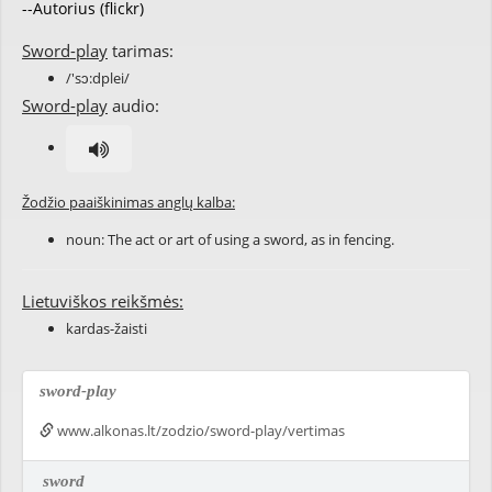
--Autorius (flickr)
Sword-play
tarimas:
/'sɔ:dplei/
Sword-play
audio:
Žodžio paaiškinimas anglų kalba:
noun: The act or art of using a sword, as in fencing.
Lietuviškos reikšmės:
kardas-žaisti
sword-play
www.alkonas.lt/zodzio/sword-play/vertimas
sword