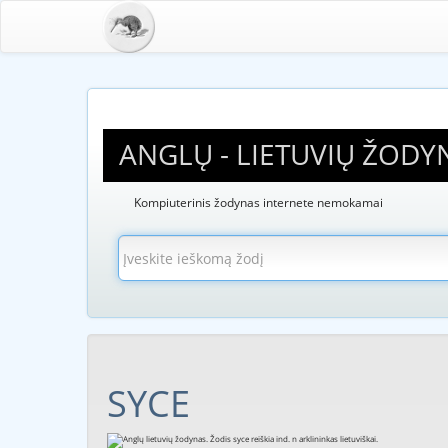
ANGLŲ - LIETUVIŲ ŽODY
Kompiuterinis žodynas internete nemokamai
SYCE