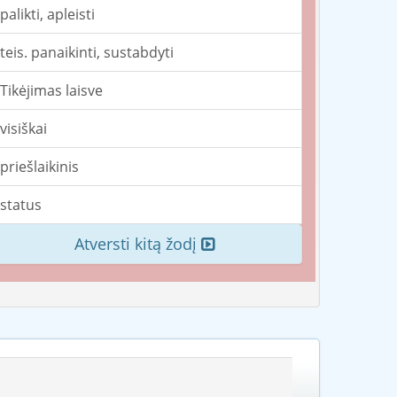
palikti, apleisti
teis. panaikinti, sustabdyti
Tikėjimas laisve
visiškai
priešlaikinis
status
Atversti kitą žodį