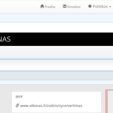
Politikos
Pradžia
Kontaktai
NAS
syce
www.alkonas.lt/zodzio/syce/vertimas