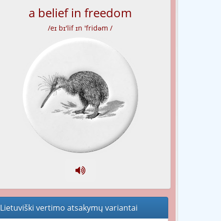
a belief in freedom
/eɪ bɪ'lif ɪn 'fridəm /
Lietuviški vertimo atsakymų variantai