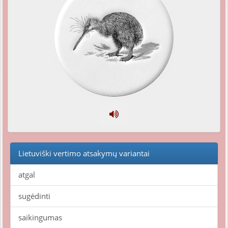
Lietuviški vertimo atsakymų variantai
atgal
sugėdinti
saikingumas