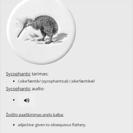
Sycophantic
tarimas:
/,sikə'fæntik/ (sycophantical) /,sikə'fæntikəl/
Sycophantic
audio:
Žodžio paaiškinimas anglų kalba:
adjective: given to
obsequious
flattery
.