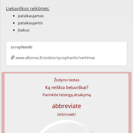
Lietuviškos reikšmės:
pataikaujamas
pataikaujantis
įtaikus
sycophantic
www.alkonas.lt/zodzio/sycophantic/vertimas
Žodyno testas
Ką reiškia lietuviškai?
Parinkite teisingą atsakymą
abbreviate
/ə'bri:vieit/