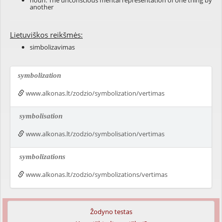
noun: The
unconscious
mental
representation
of one thing by
another
Lietuviškos reikšmės:
simbolizavimas
symbolization
www.alkonas.lt/zodzio/symbolization/vertimas
symbolisation
www.alkonas.lt/zodzio/symbolisation/vertimas
symbolizations
www.alkonas.lt/zodzio/symbolizations/vertimas
Žodyno testas