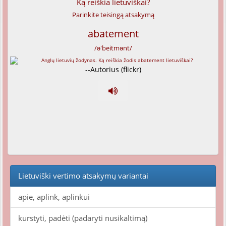
Ką reiškia lietuviškai?
Parinkite teisingą atsakymą
abatement
/ə'beitmənt/
--Autorius (flickr)
Lietuviški vertimo atsakymų variantai
apie, aplink, aplinkui
kurstyti, padėti (padaryti nusikaltimą)