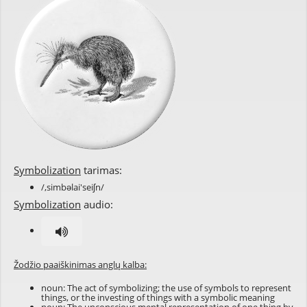
Symbolization
tarimas:
/,simbəlai'seiʃn/
Symbolization
audio:
Žodžio paaiškinimas anglų kalba:
noun: The act of
symbolizing
; the use of
symbols
to represent
things, or the investing of things with a
symbolic
meaning