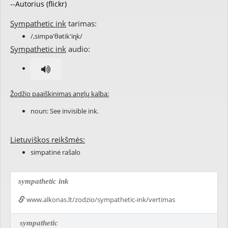
--Autorius (flickr)
Sympathetic ink
tarimas:
/,simpə'θətik'iɳk/
Sympathetic ink
audio:
Žodžio paaiškinimas anglų kalba:
noun: See
invisible ink
.
Lietuviškos reikšmės:
simpatinė rašalo
sympathetic ink
www.alkonas.lt/zodzio/sympathetic-ink/vertimas
sympathetic