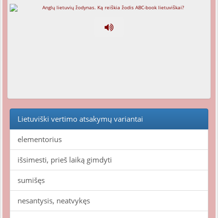
Lietuviški vertimo atsakymų variantai
elementorius
išsimesti, prieš laiką gimdyti
sumišęs
nesantysis, neatvykęs