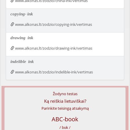
www.alkonas.lt/zodzio/china-ink/vertimas
copying-
ink
www.alkonas.lt/zodzio/copying-ink/vertimas
drawing
ink
www.alkonas.lt/zodzio/drawing-ink/vertimas
indelible
ink
www.alkonas.lt/zodzio/indelible-ink/vertimas
Žodyno testas
Ką reiškia lietuviškai?
Parinkite teisingą atsakymą
ABC-book
/ bʊk /