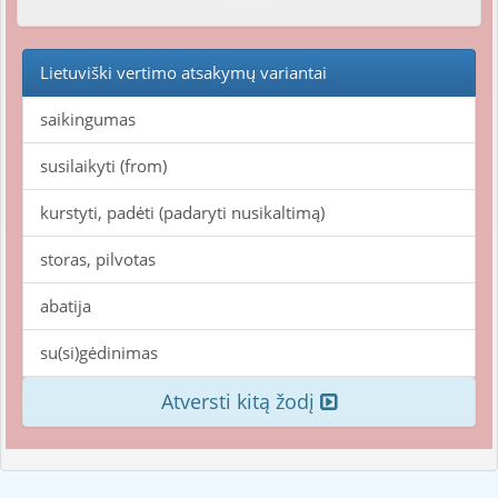
Lietuviški vertimo atsakymų variantai
saikingumas
susilaikyti (from)
kurstyti, padėti (padaryti nusikaltimą)
storas, pilvotas
abatija
su(si)gėdinimas
Atversti kitą žodį