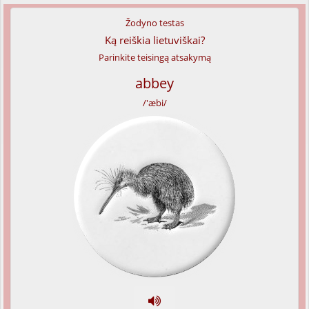
Žodyno testas
Ką reiškia lietuviškai?
Parinkite teisingą atsakymą
abbey
/'æbi/