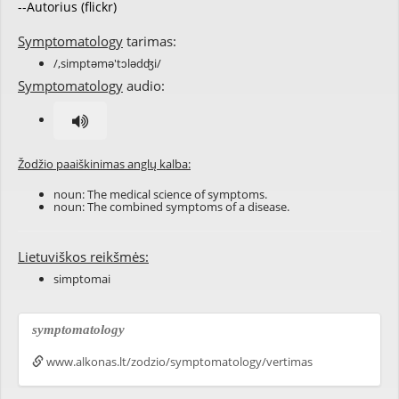
--Autorius (flickr)
Symptomatology
tarimas:
/,simptəmə'tɔlədʤi/
Symptomatology
audio:
Žodžio paaiškinimas anglų kalba:
noun: The medical science of symptoms.
noun: The combined symptoms of a disease.
Lietuviškos reikšmės:
simptomai
symptomatology
www.alkonas.lt/zodzio/symptomatology/vertimas