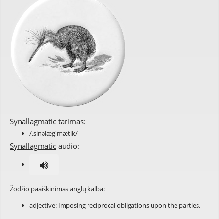
Synallagmatic
tarimas:
/,sinəlæg'mætik/
Synallagmatic
audio:
Žodžio paaiškinimas anglų kalba:
adjective: Imposing
reciprocal
obligations
upon the
parties
.