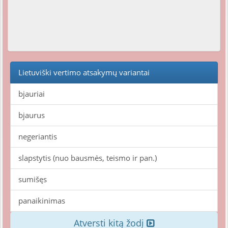
Lietuviški vertimo atsakymų variantai
bjauriai
bjaurus
negeriantis
slapstytis (nuo bausmės, teismo ir pan.)
sumišęs
panaikinimas
Atversti kitą žodį