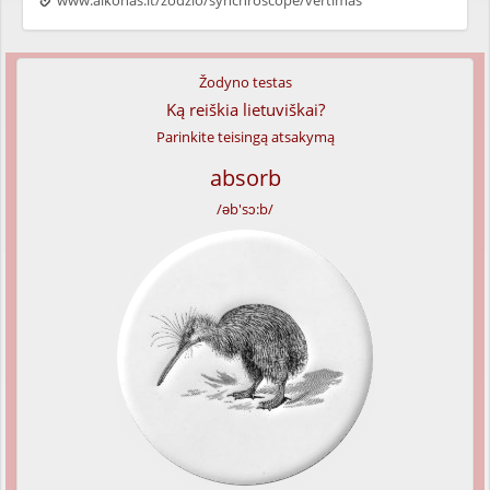
www.alkonas.lt/zodzio/synchroscope/vertimas
Žodyno testas
Ką reiškia lietuviškai?
Parinkite teisingą atsakymą
absorb
/əb'sɔ:b/