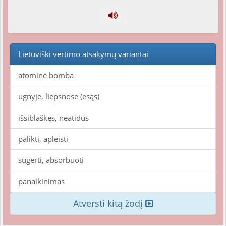
Lietuviški vertimo atsakymų variantai
atominė bomba
ugnyje, liepsnose (esąs)
išsiblaškęs, neatidus
palikti, apleisti
sugerti, absorbuoti
panaikinimas
Atversti kitą žodį