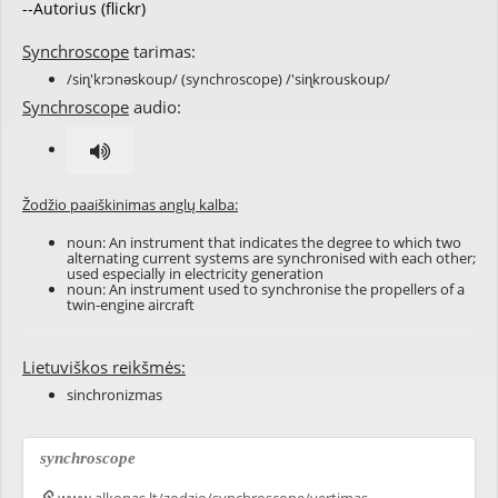
--Autorius (flickr)
Synchroscope
tarimas:
/siɳ'krɔnəskoup/ (synchroscope) /'siɳkrouskoup/
Synchroscope
audio:
Žodžio paaiškinimas anglų kalba:
noun: An
instrument
that indicates the degree to which two
alternating current
systems
are
synchronised
with each other;
used especially in
electricity
generation
noun: An instrument used to synchronise the
propellers
of a
twin-engine
aircraft
Lietuviškos reikšmės:
sinchronizmas
synchroscope