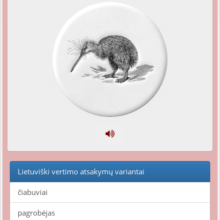
Lietuviški vertimo atsakymų variantai
čiabuviai
pagrobėjas