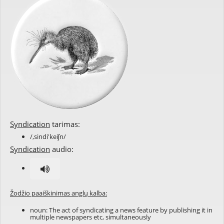
Syndication
tarimas:
/,sindi'keiʃn/
Syndication
audio:
Žodžio paaiškinimas anglų kalba:
noun: The act of
syndicating
a
news
feature
by
publishing
it in
multiple
newspapers
etc, simultaneously