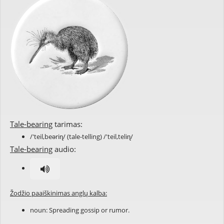
Tale-bearing
tarimas:
/'teil,beəriɳ/ (tale-telling) /'teil,teliɳ/
Tale-bearing
audio:
Žodžio paaiškinimas anglų kalba:
noun: Spreading gossip or rumor.