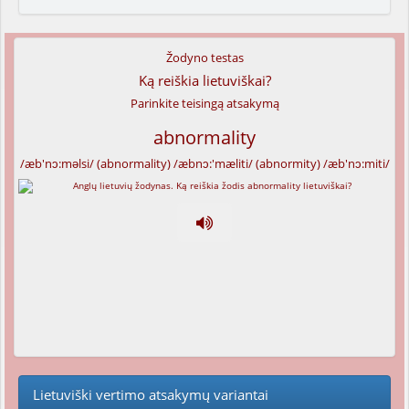
Žodyno testas
Ką reiškia lietuviškai?
Parinkite teisingą atsakymą
abnormality
/æb'nɔ:məlsi/ (abnormality) /æbnɔ:'mæliti/ (abnormity) /æb'nɔ:miti/
Lietuviški vertimo atsakymų variantai