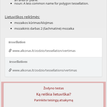
an area or plane.
noun: A less common name for polygon tessellation.
Lietuviškos reikšmės:
mozaikos kūrimas/klojimas
mozaikinis darbas 2 (šachmatinė) mozaika
tessellation
www.alkonas.lt/zodzio/tessellation/vertimas
tessellations
www.alkonas.lt/zodzio/tessellations/vertimas
Žodyno testas
Ką reiškia lietuviškai?
Parinkite teisingą atsakymą