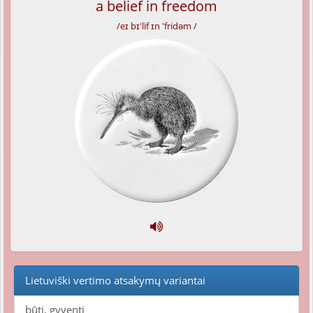
a belief in freedom
/eɪ bɪ'lif ɪn 'fridəm /
Lietuviški vertimo atsakymų variantai
būti, gyventi