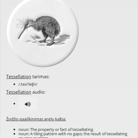
Tessellation
tarimas:
/,tesi'leiʃn/
Tessellation
audio:
Žodžio paaiškinimas anglų kalba:
noun: The property or fact of
tessellating
.
noun: A
tiling
pattern
with no gaps; the result of tessellating