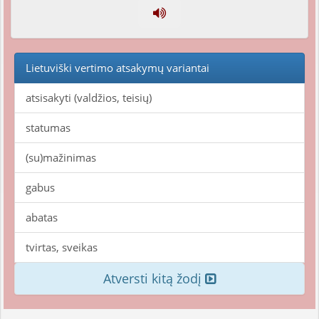
Lietuviški vertimo atsakymų variantai
atsisakyti (valdžios, teisių)
statumas
(su)mažinimas
gabus
abatas
tvirtas, sveikas
Atversti kitą žodį