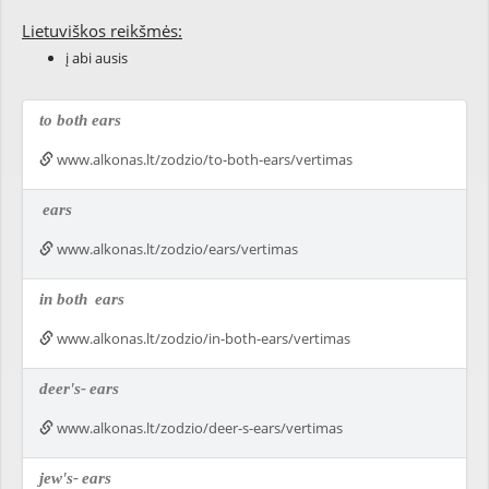
Lietuviškos reikšmės:
į abi ausis
to both ears
www.alkonas.lt/zodzio/to-both-ears/vertimas
ears
www.alkonas.lt/zodzio/ears/vertimas
in both
ears
www.alkonas.lt/zodzio/in-both-ears/vertimas
deer's-
ears
www.alkonas.lt/zodzio/deer-s-ears/vertimas
jew's-
ears