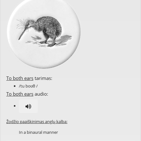
To both ears
tarimas:
/tu boʊθ /
To both ears
audio:
Žodžio paaiškinimas anglų kalba:
In a binaural manner