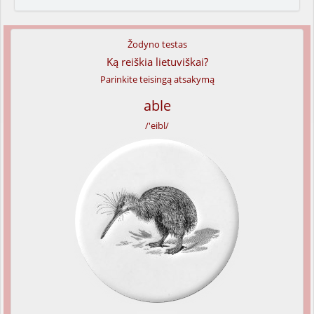
Žodyno testas
Ką reiškia lietuviškai?
Parinkite teisingą atsakymą
able
/'eibl/