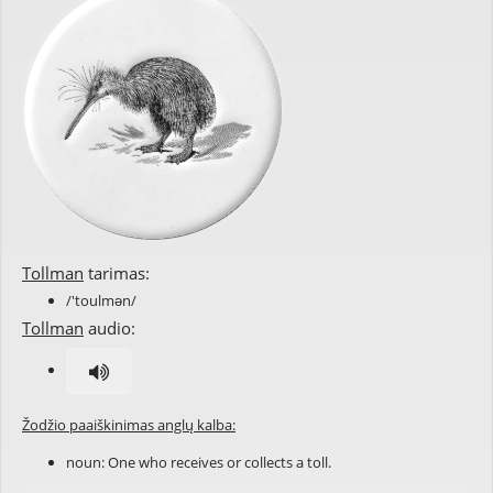
Tollman
tarimas:
/'toulmən/
Tollman
audio:
Žodžio paaiškinimas anglų kalba:
noun: One who receives or collects a
toll
.