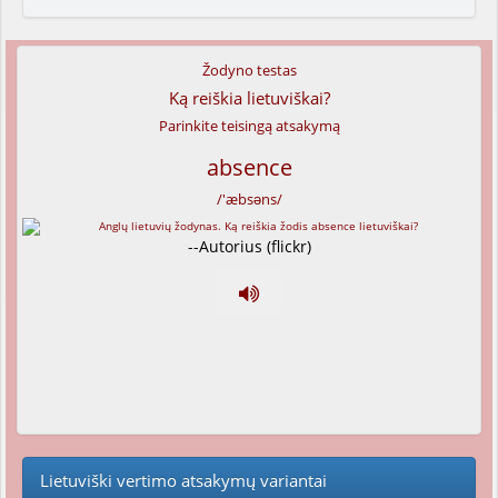
Žodyno testas
Ką reiškia lietuviškai?
Parinkite teisingą atsakymą
absence
/'æbsəns/
--Autorius (flickr)
Lietuviški vertimo atsakymų variantai