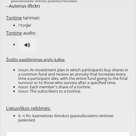
--Autorius (flickr)
Tontine
tarimas:
/'tɔnʃə/
Tontine
audio:
Žodžio paaiškinimas anglų kalba:
noun: An investment plan in which participants buy shares in
a common fund and receive an annuity that increases every
time a participant dies, with the entire fund going to the final
survivor or to those who survive after a specified time.
noun: Each member's share of a tontine.
noun: The subscribers to a tontine.
Lietuviškos reikšmės:
it. n fin. kasmetinės išmokos (pasirašiusiems rentines
paskolas)