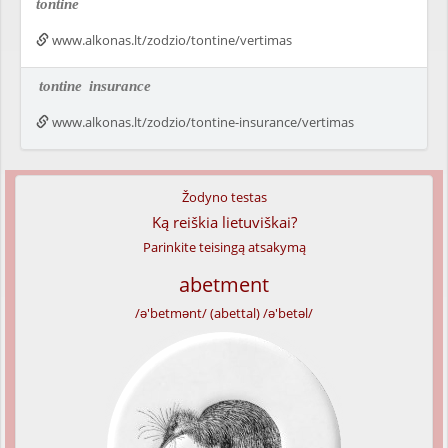
tontine
www.alkonas.lt/zodzio/tontine/vertimas
tontine
insurance
www.alkonas.lt/zodzio/tontine-insurance/vertimas
Žodyno testas
Ką reiškia lietuviškai?
Parinkite teisingą atsakymą
abetment
/ə'betmənt/ (abettal) /ə'betəl/