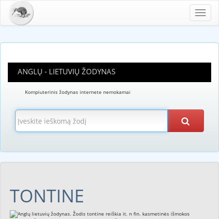
Toggl
navig
ANGLŲ - LIETUVIŲ ŽODYNAS
Kompiuterinis žodynas internete nemokamai
TONTINE