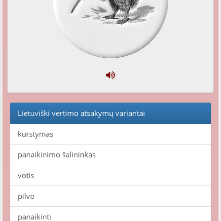
Lietuviški vertimo atsakymų variantai
kurstymas
panaikinimo šalininkas
votis
pilvo
panaikinti