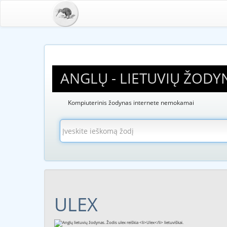
ANGLŲ - LIETUVIŲ ŽODY
Kompiuterinis žodynas internete nemokamai
ULEX