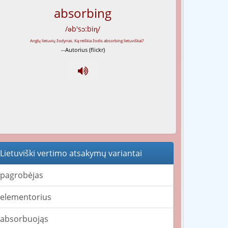
absorbing
/əb'sɔ:biɳ/
--Autorius (flickr)
Lietuviški vertimo atsakymų variantai
pagrobėjas
elementorius
absorbuojąs