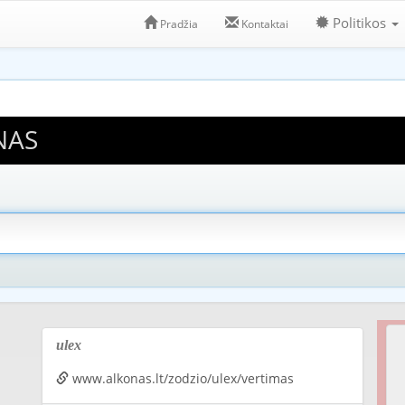
Politikos
Pradžia
Kontaktai
NAS
ulex
www.alkonas.lt/zodzio/ulex/vertimas