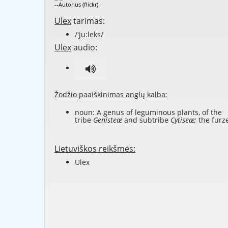
--Autorius (flickr)
Ulex
tarimas:
/'ju:leks/
Ulex
audio:
Žodžio paaiškinimas anglų kalba:
noun: A genus of leguminous plants, of the
tribe
Genisteæ
and subtribe
Cytiseæ;
the furz
Lietuviškos reikšmės:
Ulex