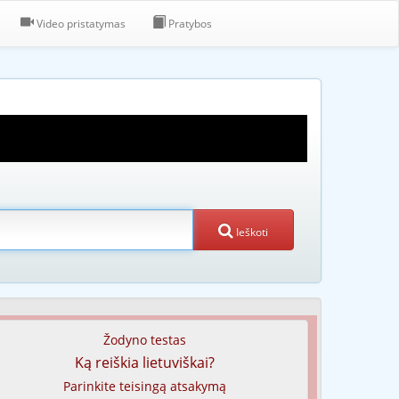
Video pristatymas
Pratybos
Ieškoti
Žodyno testas
Ką reiškia lietuviškai?
Parinkite teisingą atsakymą