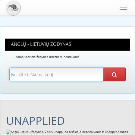
Toggl
navig
ANGLŲ - LIETUVIŲ ŽODYNAS
Kompiuterinis žodynas internete nemokamai
UNAPPLIED