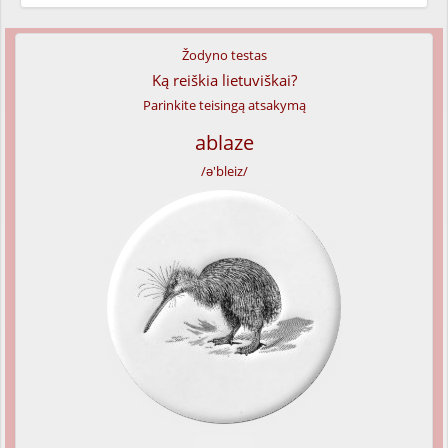
Žodyno testas
Ką reiškia lietuviškai?
Parinkite teisingą atsakymą
ablaze
/ə'bleiz/