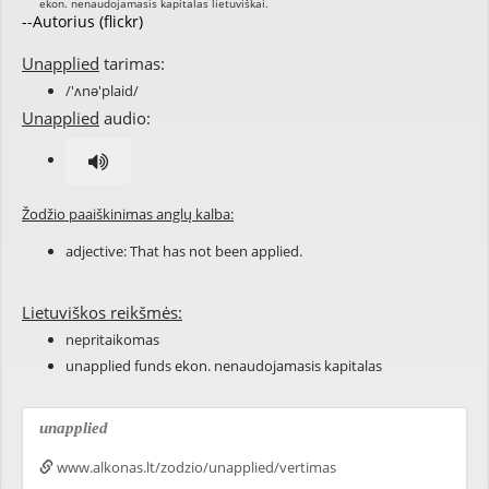
--Autorius (flickr)
Unapplied
tarimas:
/'ʌnə'plaid/
Unapplied
audio:
Žodžio paaiškinimas anglų kalba:
adjective: That has not been
applied
.
Lietuviškos reikšmės:
nepritaikomas
unapplied funds ekon. nenaudojamasis kapitalas
unapplied
www.alkonas.lt/zodzio/unapplied/vertimas