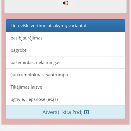
Lietuviški vertimo atsakymų variantai
pasibjaurėjimas
pagrobti
pažemintas, nelaimingas
(su)trumpinimas, santrumpa
Tikėjimas laisve
ugnyje, liepsnose (esąs)
Atversti kitą žodį