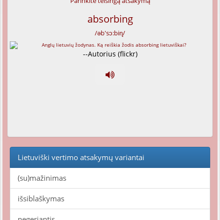
Parinkite teisingą atsakymą
absorbing
/əb'sɔ:biɳ/
--Autorius (flickr)
Lietuviški vertimo atsakymų variantai
(su)mažinimas
išsiblaškymas
negeriantis