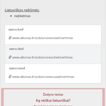
Lietuviškos reikšmės:
neįtikėtinas
unexcised
www.alkonas.lt/zodzio/unexcised/vertimas
unexcited
www.alkonas.lt/zodzio/unexcited/vertimas
unexcused
www.alkonas.lt/zodzio/unexcused/vertimas
Žodyno testas
Ką reiškia lietuviškai?