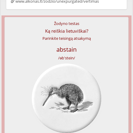
www.alkonas.lt/zodzio/unexpurgated/vertimas
Žodyno testas
Ką reiškia lietuviškai?
Parinkite teisingą atsakymą
abstain
/əb'stein/