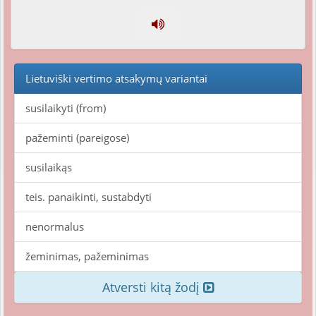
Lietuviški vertimo atsakymų variantai
susilaikyti (from)
pažeminti (pareigose)
susilaikąs
teis. panaikinti, sustabdyti
nenormalus
žeminimas, pažeminimas
Atversti kitą žodį