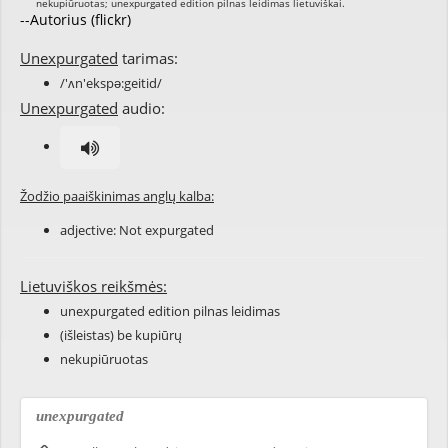
--Autorius (flickr)
Unexpurgated
tarimas:
/'ʌn'ekspə:geitid/
Unexpurgated
audio:
Žodžio paaiškinimas anglų kalba:
adjective: Not
expurgated
Lietuviškos reikšmės:
unexpurgated edition pilnas leidimas
(išleistas) be kupiūrų
nekupiūruotas
unexpurgated