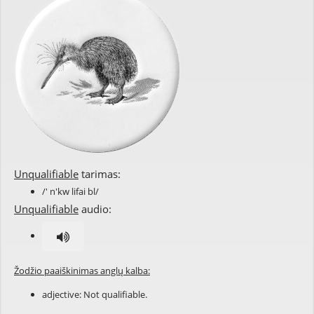
Unqualifiable
tarimas:
/' n'kw lifai bl/
Unqualifiable
audio:
Žodžio paaiškinimas anglų kalba:
adjective: Not
qualifiable
.