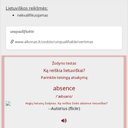
Lietuviškos reikšmės:
nekvalifikuojamas
unqualifiable
www.alkonas.lt/zodzio/unqualifiable/vertimas
Žodyno testas
Ką reiškia lietuviškai?
Parinkite teisingą atsakymą
absence
/'æbsəns/
--Autorius (flickr)