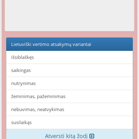
Lietuviški vertimo atsakymų variantai
išsiblaškęs
saikingas
nutrynimas
žeminimas, pažeminimas
nebuvimas, neatvykimas
susilaikąs
Atversti kitą žodį