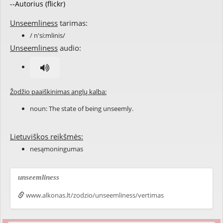
--Autorius (flickr)
Unseemliness
tarimas:
/ n'si:mlinis/
Unseemliness
audio:
Žodžio paaiškinimas anglų kalba:
noun: The state of being
unseemly
.
Lietuviškos reikšmės:
nesąmoningumas
unseemliness
www.alkonas.lt/zodzio/unseemliness/vertimas