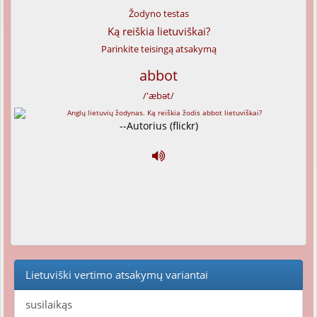
Žodyno testas
Ką reiškia lietuviškai?
Parinkite teisingą atsakymą
abbot
/'æbət/
--Autorius (flickr)
Lietuviški vertimo atsakymų variantai
susilaikąs