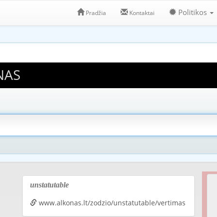
Politikos
Pradžia
Kontaktai
NAS
unstatutable
www.alkonas.lt/zodzio/unstatutable/vertimas