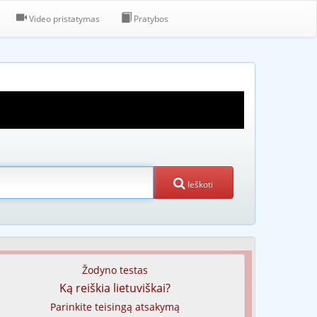
Video pristatymas
Pratybos
Ieškoti
Žodyno testas
Ką reiškia lietuviškai?
Parinkite teisingą atsakymą