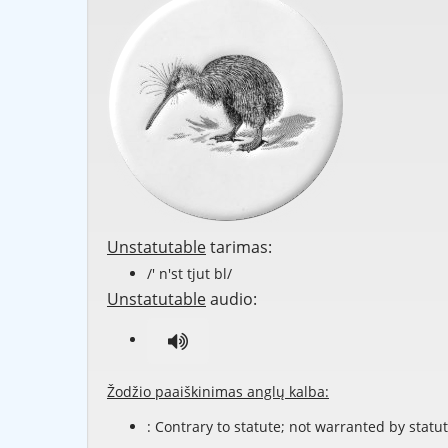
Unstatutable
tarimas:
/' n'st tjut bl/
Unstatutable
audio:
Žodžio paaiškinimas anglų kalba:
: Contrary to statute; not warranted by statut