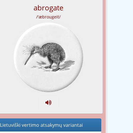
abrogate
/'æbrougeit/
Lietuviški vertimo atsakymų variantai