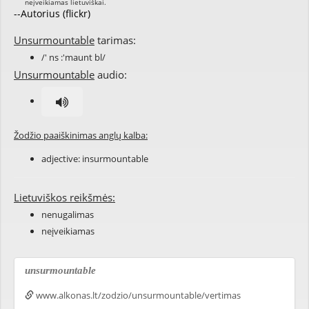
--Autorius (flickr)
Unsurmountable
tarimas:
/' ns :'maunt bl/
Unsurmountable
audio:
Žodžio paaiškinimas anglų kalba:
adjective:
insurmountable
Lietuviškos reikšmės:
nenugalimas
neįveikiamas
unsurmountable
www.alkonas.lt/zodzio/unsurmountable/vertimas