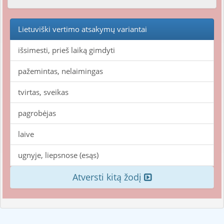
Lietuviški vertimo atsakymų variantai
išsimesti, prieš laiką gimdyti
pažemintas, nelaimingas
tvirtas, sveikas
pagrobėjas
laive
ugnyje, liepsnose (esąs)
Atversti kitą žodį