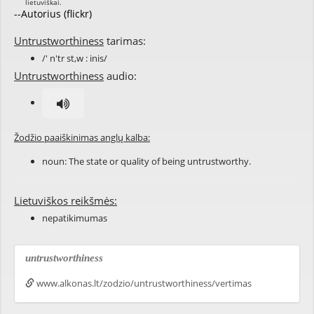
--Autorius (flickr)
Untrustworthiness
tarimas:
/' n'tr st,w : inis/
Untrustworthiness
audio:
Žodžio paaiškinimas anglų kalba:
noun: The state or quality of being
untrustworthy
.
Lietuviškos reikšmės:
nepatikimumas
untrustworthiness
www.alkonas.lt/zodzio/untrustworthiness/vertimas