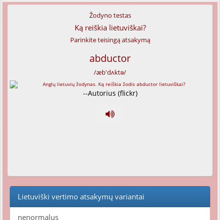
Žodyno testas
Ką reiškia lietuviškai?
Parinkite teisingą atsakymą
abductor
/æb'dʌktə/
--Autorius (flickr)
Lietuviški vertimo atsakymų variantai
nenormalus