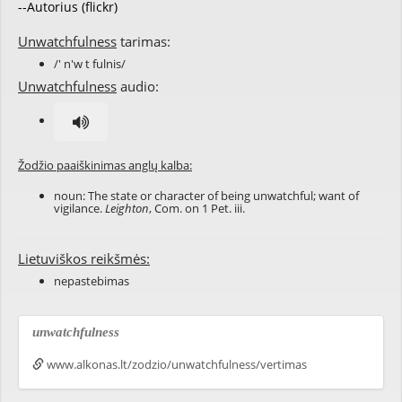
--Autorius (flickr)
Unwatchfulness
tarimas:
/' n'w t fulnis/
Unwatchfulness
audio:
Žodžio paaiškinimas anglų kalba:
noun: The state or character of being unwatchful; want of
vigilance.
Leighton
, Com. on 1 Pet. iii.
Lietuviškos reikšmės:
nepastebimas
unwatchfulness
www.alkonas.lt/zodzio/unwatchfulness/vertimas