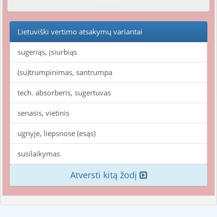
Lietuviški vertimo atsakymų variantai
sugeriąs, įsiurbiąs
(su)trumpinimas, santrumpa
tech. absorberis, sugertuvas
senasis, vietinis
ugnyje, liepsnose (esąs)
susilaikymas
Atversti kitą žodį