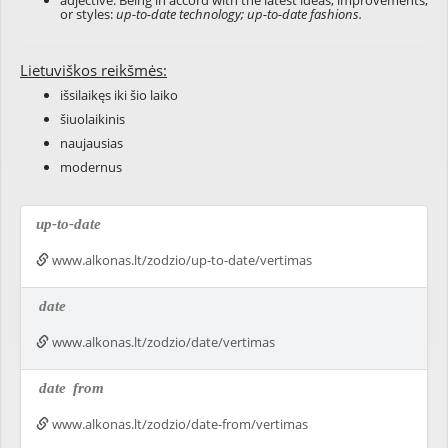
adjective: Being in accord with the latest ideas, improvements,
or styles:
up-to-date technology; up-to-date fashions.
Lietuviškos reikšmės:
išsilaikęs iki šio laiko
šiuolaikinis
naujausias
modernus
up-to-date
www.alkonas.lt/zodzio/up-to-date/vertimas
date
www.alkonas.lt/zodzio/date/vertimas
date
from
www.alkonas.lt/zodzio/date-from/vertimas