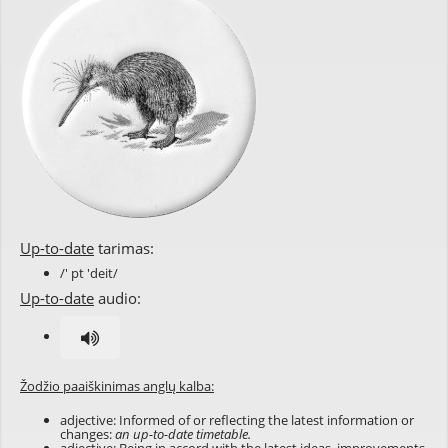
Up-to-date
tarimas:
/' pt 'deit/
Up-to-date
audio:
Žodžio paaiškinimas anglų kalba:
adjective: Informed of or reflecting the latest information or
changes:
an up-to-date timetable.