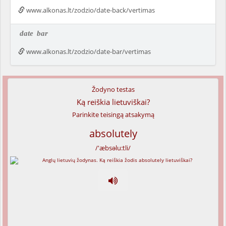
www.alkonas.lt/zodzio/date-back/vertimas
date
bar
www.alkonas.lt/zodzio/date-bar/vertimas
Žodyno testas
Ką reiškia lietuviškai?
Parinkite teisingą atsakymą
absolutely
/'æbsəlu:tli/