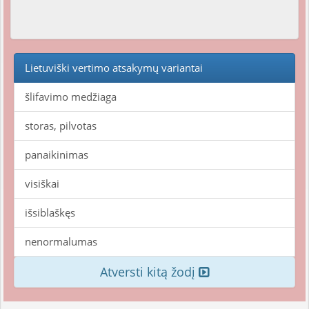
Lietuviški vertimo atsakymų variantai
šlifavimo medžiaga
storas, pilvotas
panaikinimas
visiškai
išsiblaškęs
nenormalumas
Atversti kitą žodį