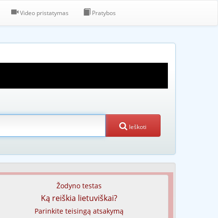
Video pristatymas
Pratybos
Ieškoti
Žodyno testas
Ką reiškia lietuviškai?
Parinkite teisingą atsakymą