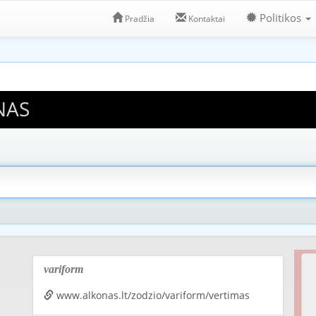
Politikos
Pradžia
Kontaktai
NAS
variform
www.alkonas.lt/zodzio/variform/vertimas