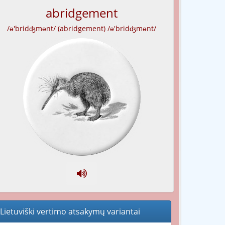
abridgement
/ə'bridʤmənt/ (abridgement) /ə'bridʤmənt/
Lietuviški vertimo atsakymų variantai