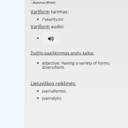
--Autorius (flickr)
Variform
tarimas:
/'veərifɔ:m/
Variform
audio:
Žodžio paaiškinimas anglų kalba:
adjective: Having a variety of forms;
diversiform.
Lietuviškos reikšmės:
įvairiaformis
įvairialytis