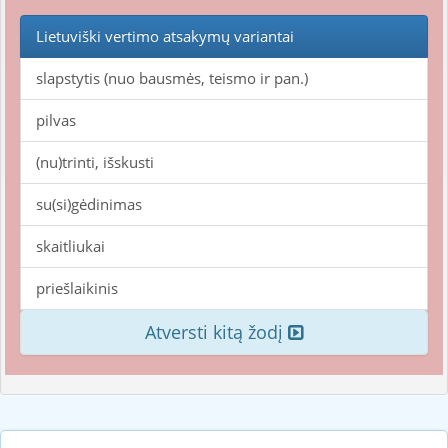
Lietuviški vertimo atsakymų variantai
slapstytis (nuo bausmės, teismo ir pan.)
pilvas
(nu)trinti, išskusti
su(si)gėdinimas
skaitliukai
priešlaikinis
Atversti kitą žodį