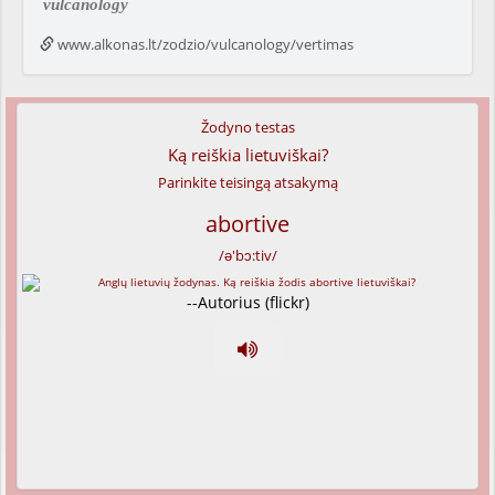
vulcanology
www.alkonas.lt/zodzio/vulcanology/vertimas
Žodyno testas
Ką reiškia lietuviškai?
Parinkite teisingą atsakymą
abortive
/ə'bɔ:tiv/
--Autorius (flickr)