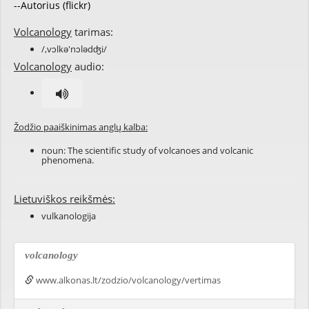
--Autorius (flickr)
Volcanology
tarimas:
/,vɔlkə'nɔlədʤi/
Volcanology
audio:
Žodžio paaiškinimas anglų kalba:
noun: The scientific study of volcanoes and volcanic
phenomena.
Lietuviškos reikšmės:
vulkanologija
volcanology
www.alkonas.lt/zodzio/volcanology/vertimas