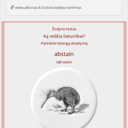
www.alkonas.lt/zodzio/walley/vertimas
Žodyno testas
Ką reiškia lietuviškai?
Parinkite teisingą atsakymą
abstain
/əb'stein/