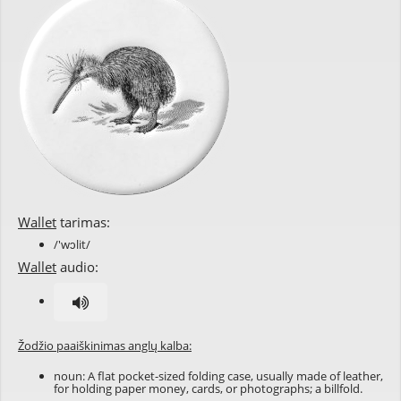
Wallet
tarimas:
/'wɔlit/
Wallet
audio:
Žodžio paaiškinimas anglų kalba:
noun: A flat pocket-sized folding case, usually made of leather,
for holding paper money, cards, or photographs; a billfold.