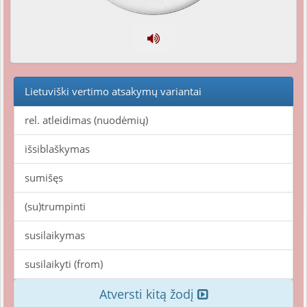
Lietuviški vertimo atsakymų variantai
rel. atleidimas (nuodėmių)
išsiblaškymas
sumišęs
(su)trumpinti
susilaikymas
susilaikyti (from)
Atversti kitą žodį