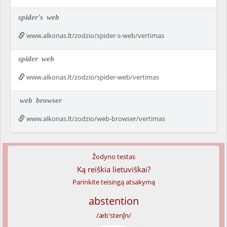
spider's
web
www.alkonas.lt/zodzio/spider-s-web/vertimas
spider
web
www.alkonas.lt/zodzio/spider-web/vertimas
web
browser
www.alkonas.lt/zodzio/web-browser/vertimas
Žodyno testas
Ką reiškia lietuviškai?
Parinkite teisingą atsakymą
abstention
/æb'stenʃn/