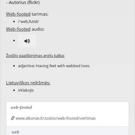
--Autorius (flickr)
Web-footed
tarimas:
/'web,futid/
Web-footed
audio:
Žodžio paaiškinimas anglų kalba:
adjective: Having feet with webbed toes.
Lietuviškos reikšmės:
irklakojis
web-footed
www.alkonas.lt/zodzio/web-footed/vertimas
web