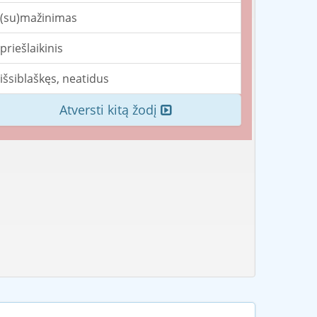
(su)mažinimas
priešlaikinis
išsiblaškęs, neatidus
Atversti kitą žodį