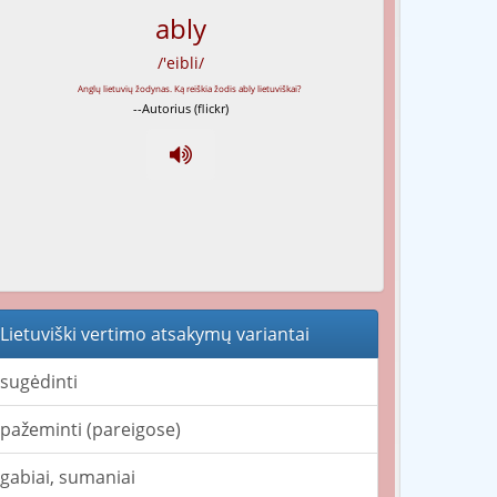
ably
/'eibli/
--Autorius (flickr)
Lietuviški vertimo atsakymų variantai
sugėdinti
pažeminti (pareigose)
gabiai, sumaniai