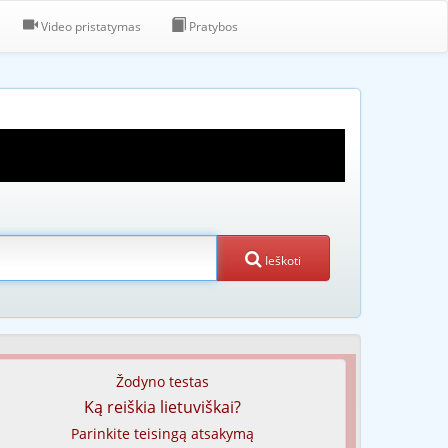
Video pristatymas
Pratybos
Ieškoti
Žodyno testas
Ką reiškia lietuviškai?
Parinkite teisingą atsakymą