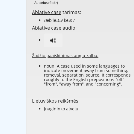
--Autorius (flickr)
Ablative case
tarimas:
/æb'leɪtɪv keɪs /
Ablative case
audio:
Žodžio paaiškinimas anglų kalba:
noun: A
case
used in some languages to
indicate movement away from something,
removal
,
separation
,
source
. It corresponds
roughly to the English
prepositions
"off",
"from", "away from", and "concerning".
Lietuviškos reikšmės:
įnagininko atveju