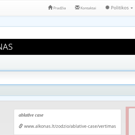
Politikos
Pradžia
Kontaktai
NAS
ablative case
www.alkonas.lt/zodzio/ablative-case/vertimas