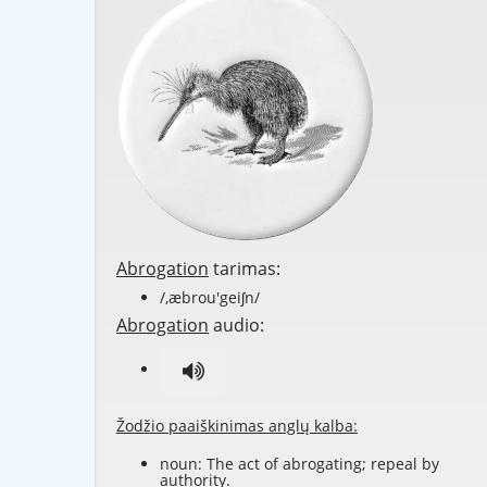
Abrogation
tarimas:
/,æbrou'geiʃn/
Abrogation
audio:
Žodžio paaiškinimas anglų kalba:
noun: The act of abrogating; repeal by
authority.