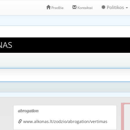
Politikos
Pradžia
Kontaktai
NAS
abrogation
www.alkonas.lt/zodzio/abrogation/vertimas