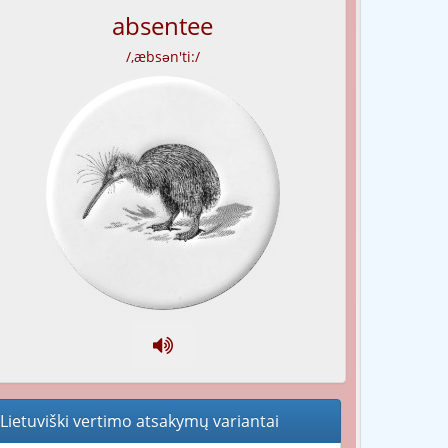
absentee
/,æbsən'ti:/
Lietuviški vertimo atsakymų variantai