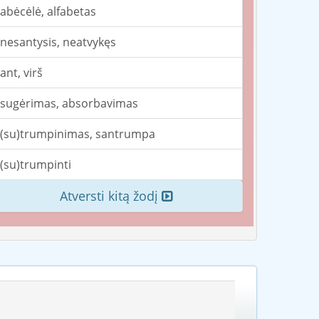
abėcėlė, alfabetas
nesantysis, neatvykęs
ant, virš
sugėrimas, absorbavimas
(su)trumpinimas, santrumpa
(su)trumpinti
Atversti kitą žodį