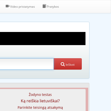
Video pristatymas
Pratybos
Ieškoti
Žodyno testas
Ką reiškia lietuviškai?
Parinkite teisingą atsakymą