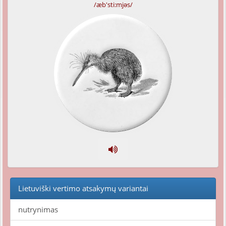
/æb'sti:mjəs/
Lietuviški vertimo atsakymų variantai
nutrynimas