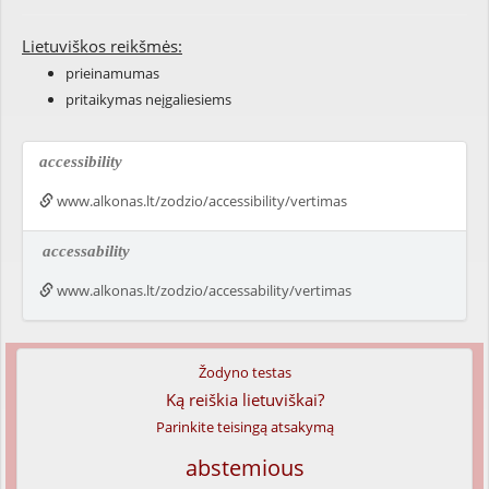
Lietuviškos reikšmės:
prieinamumas
pritaikymas neįgaliesiems
accessibility
www.alkonas.lt/zodzio/accessibility/vertimas
accessability
www.alkonas.lt/zodzio/accessability/vertimas
Žodyno testas
Ką reiškia lietuviškai?
Parinkite teisingą atsakymą
abstemious