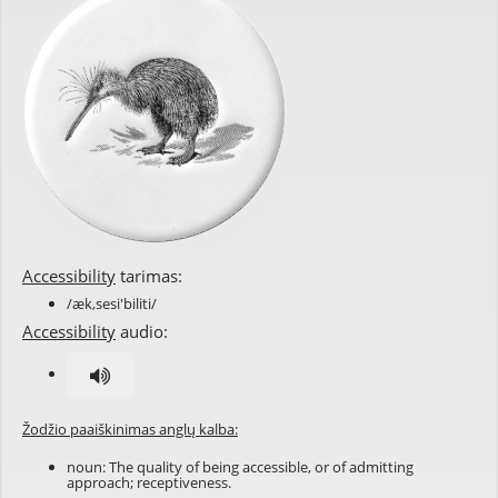
Accessibility
tarimas:
/æk,sesi'biliti/
Accessibility
audio:
Žodžio paaiškinimas anglų kalba:
noun: The quality of being
accessible
, or of admitting
approach
;
receptiveness
.