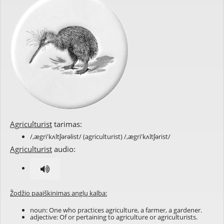
Agriculturist
tarimas:
/,ægri'kʌltʃərəlist/ (agriculturist) /,ægri'kʌltʃərist/
Agriculturist
audio:
Žodžio paaiškinimas anglų kalba:
noun: One who practices
agriculture
, a
farmer
, a
gardener
.
adjective: Of or pertaining to agriculture or agriculturists.