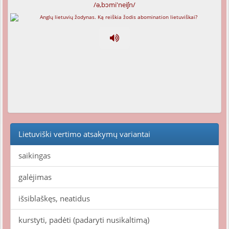
/ə,bɔmi'neiʃn/
Lietuviški vertimo atsakymų variantai
saikingas
galėjimas
išsiblaškęs, neatidus
kurstyti, padėti (padaryti nusikaltimą)